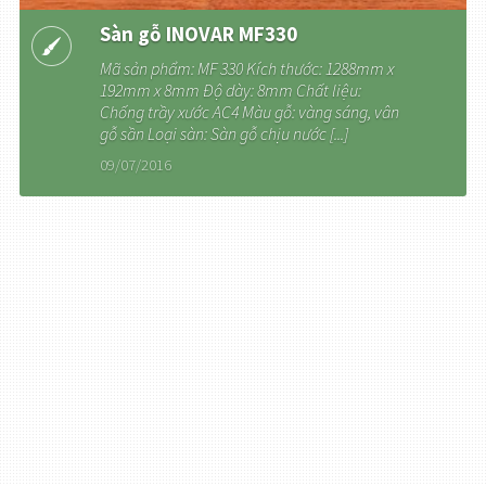
Sàn gỗ INOVAR MF330
Mã sản phẩm: MF 330 Kích thước: 1288mm x
192mm x 8mm Ðộ dày: 8mm Chất liệu:
Chống trầy xước AC4 Màu gỗ: vàng sáng, vân
gỗ sần Loại sàn: Sàn gỗ chịu nước [...]
09/07/2016