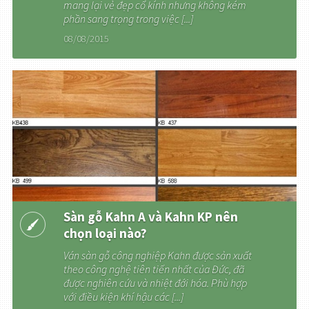
mang lại vẻ đẹp cổ kính nhưng không kém
phần sang trọng trong việc [...]
08/08/2015
Sàn gỗ Kahn A và Kahn KP nên
chọn loại nào?
Ván sàn gỗ công nghiệp Kahn được sản xuất
theo công nghệ tiên tiến nhất của Đức, đã
được nghiên cứu và nhiệt đới hóa. Phù hợp
với điều kiện khí hậu các [...]