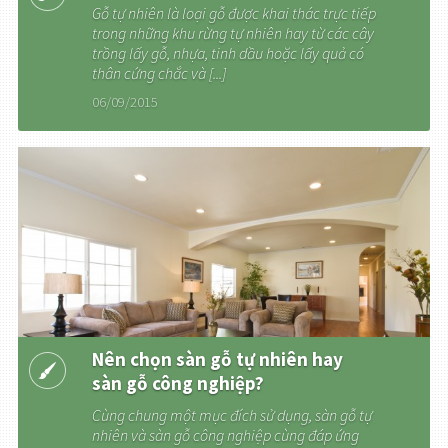
Gỗ tự nhiên là loại gỗ được khai thác trực tiếp
trong những khu rừng tự nhiên hay từ các cây
trồng lấy gỗ, nhựa, tinh dầu hoặc lấy quả có
thân cứng chắc và [...]
06/09/2015
Nên chọn sàn gỗ tự nhiên hay
sàn gỗ công nghiệp?
Cùng chung một mục đích sử dụng, sàn gỗ tự
nhiên và sàn gỗ công nghiệp cùng đáp ứng