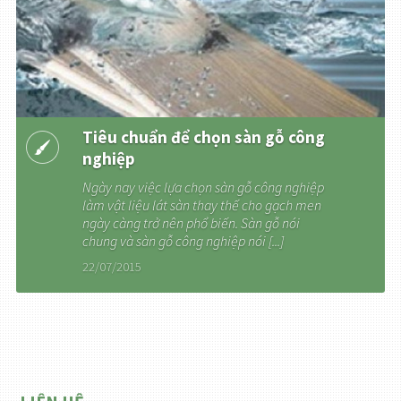
Tiêu chuẩn để chọn sàn gỗ công
nghiệp
Ngày nay việc lựa chọn sàn gỗ công nghiệp
làm vật liệu lát sàn thay thế cho gạch men
ngày càng trở nên phổ biến. Sàn gỗ nói
chung và sàn gỗ công nghiệp nói [...]
22/07/2015