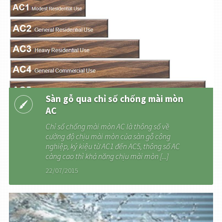
Sàn gỗ qua chỉ số chống mài mòn
AC
Chỉ số chống mài mòn AC là thông số về
cường độ chịu mài mòn của sàn gỗ công
nghiệp, ký kiệu từ AC1 đến AC5, thông số AC
càng cao thì khả năng chịu mài mòn [...]
22/07/2015