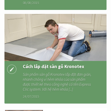
08/08/2015
Cách lắp đặt sàn gỗ Kronotex
Sản phẩm sàn gỗ Kronotex lắp đặt đơn giản,
nhanh chóng vì hèm khóa của sản phẩm
được thiết kế theo công nghệ có tên Express
Clic system. Với hệ hèm khóa [...]
24/07/2015