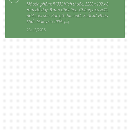
Mã sản phẩm: IV 331 Kích thước: 1288 x 192 x 8
mm Ðộ dày: 8 mm Chất liệu: Chống trầy xước
AC4 Loại sàn: Sàn gỗ chịu nước Xuất xứ: Nhập
khẩu Malaysia 100% [...]
23/12/2015