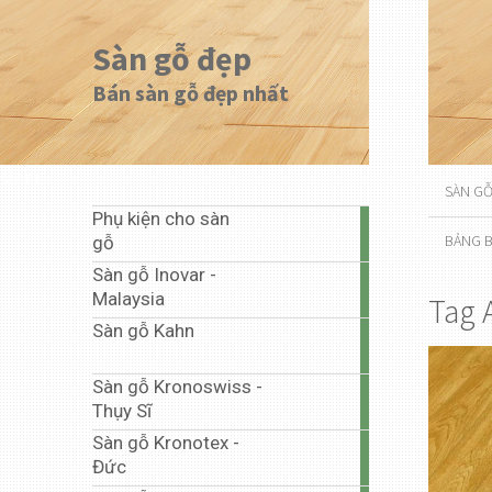
Sàn gỗ đẹp
Bán sàn gỗ đẹp nhất
Menu
SÀN G
Phụ kiện cho sàn
1
BẢNG B
gỗ
article
Sàn gỗ Inovar -
20
Malaysia
Tag 
articles
Sàn gỗ Kahn
1
article
Sàn gỗ Kronoswiss -
10
Thụy Sĩ
articles
Sàn gỗ Kronotex -
67
Đức
articles