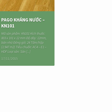
PAGO KHÁNG NƯỚC –
KN101
Mã sản phẩm: KN101 Kích thước:
803 x 101 x 12 mm Độ dày: 12mm,
bản nhỏ Đóng gói: 24 Tấm/hộp
(1.947 m2) Tiêu chuẩn: AC4 – E1 –
HDF Loại sàn: Sàn [...]
17/11/2015