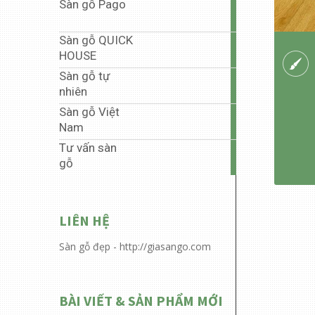
Sàn gỗ Pago
35
articles
Sàn gỗ QUICK
5
HOUSE
articles
Sàn gỗ tự
1
nhiên
article
Sàn gỗ Việt
40
Nam
articles
Tư vấn sàn
6
gỗ
articles
LIÊN HỆ
Sàn gỗ đẹp - http://giasango.com
BÀI VIẾT & SẢN PHẨM MỚI