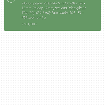
Mã sản phẩm: PG114 Kích thước: 801 x 126 x
12 mm Độ dày: 12mm, bản nhỡ Đóng gói: 20
Tấm/hộp (2.018 m2) Tiêu chuẩn: AC4 – E1 –
HDF Loại sàn: [...]
27/11/2015