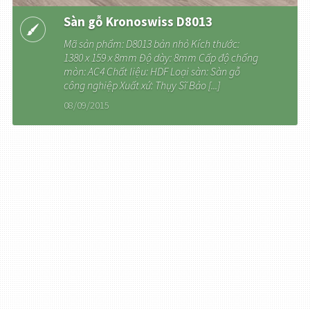
Sàn gỗ Kronoswiss D8013
Mã sản phẩm: D8013 bản nhỏ Kích thước:
1380 x 159 x 8mm Độ dày: 8mm Cấp độ chống
mòn: AC4 Chất liệu: HDF Loại sàn: Sàn gỗ
công nghiệp Xuất xứ: Thụy Sĩ Bảo [...]
08/09/2015