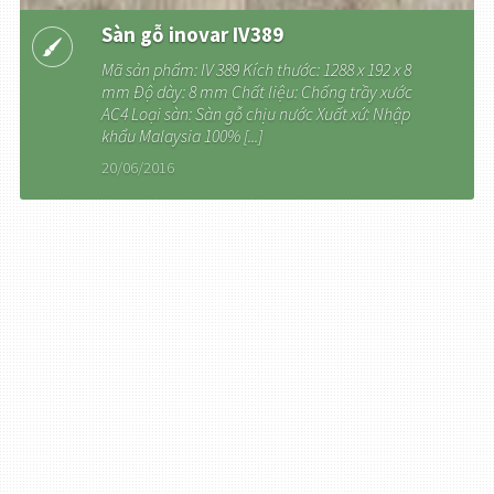
Sàn gỗ inovar IV389
Mã sản phẩm: IV 389 Kích thước: 1288 x 192 x 8
mm Ðộ dày: 8 mm Chất liệu: Chống trầy xước
AC4 Loại sàn: Sàn gỗ chịu nước Xuất xứ: Nhập
khẩu Malaysia 100% [...]
20/06/2016