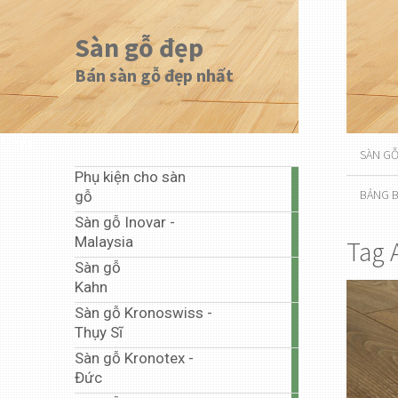
Sàn gỗ đẹp
Bán sàn gỗ đẹp nhất
Menu
SÀN G
Phụ kiện cho sàn
1
BẢNG B
gỗ
article
Sàn gỗ Inovar -
20
Malaysia
Tag 
articles
Sàn gỗ
1
Kahn
article
Sàn gỗ Kronoswiss -
10
Thụy Sĩ
articles
Sàn gỗ Kronotex -
67
Đức
articles