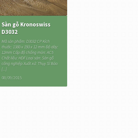
Sàn gỗ Kronoswiss
D3032
Mã sản phẩm: D3032 CP Kích
thước: 1380 x 193 x 12 mm Độ dày:
12mm Cấp độ chống mòn: AC5
Chất liệu: HDF Loại sàn: Sàn gỗ
công nghiệp Xuất xứ: Thụy Sĩ Bảo
[...]
08/09/2015