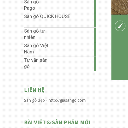
Sàn gỗ
35
Pago
articles
Sàn gỗ QUICK HOUSE
5
articles
Sàn gỗ tự
1
nhiên
article
Sàn gỗ Việt
40
Nam
articles
Tư vấn sàn
6
gỗ
articles
LIÊN HỆ
Sàn gỗ đẹp - http://giasango.com
BÀI VIẾT & SẢN PHẨM MỚI