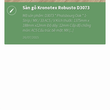
Sàn gỗ Kronotex Robusto D3073
Mã sản phẩm: D3073 * Phalsbourg Oak * 1-
Strip / MX / 33 AC5 / V Kích thước: 1375mm x
188mm x12mm Độ dày: 12mm Cấp độ chống
mòn: AC5 Cấu trúc bề mặt: MX [...]
26/07/2015