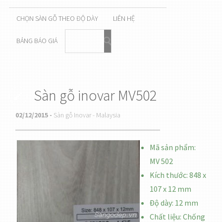
CHỌN SÀN GỖ THEO ĐỘ DÀY
LIÊN HỆ
BẢNG BÁO GIÁ
Sàn gỗ inovar MV502
02/12/2015 -
Sàn gỗ Inovar - Malaysia
Mã sản phẩm:
MV 502
Kích thước: 848 x
107 x 12 mm
Ðộ dày: 12 mm
Chất liệu: Chống