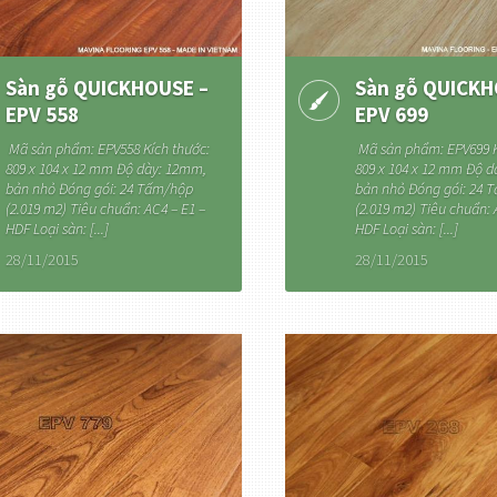
Sàn gỗ QUICKHOUSE –
Sàn gỗ QUICKH
EPV 558
EPV 699
Mã sản phẩm: EPV558 Kích thước:
Mã sản phẩm: EPV699 K
809 x 104 x 12 mm Độ dày: 12mm,
809 x 104 x 12 mm Độ 
bản nhỏ Đóng gói: 24 Tấm/hộp
bản nhỏ Đóng gói: 24 
(2.019 m2) Tiêu chuẩn: AC4 – E1 –
(2.019 m2) Tiêu chuẩn: 
HDF Loại sàn: [...]
HDF Loại sàn: [...]
28/11/2015
28/11/2015