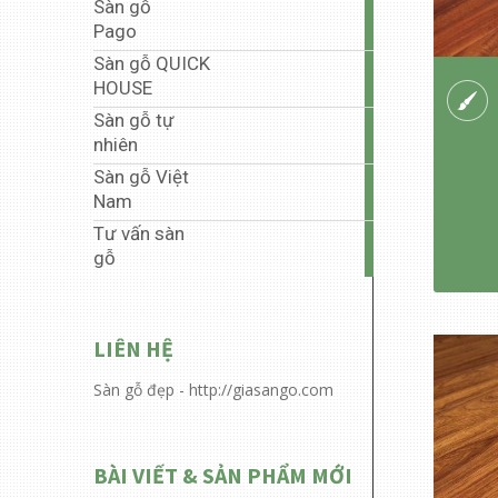
Sàn gỗ
35
Pago
articles
Sàn gỗ QUICK
5
HOUSE
articles
Sàn gỗ tự
1
nhiên
article
Sàn gỗ Việt
40
Nam
articles
Tư vấn sàn
6
gỗ
articles
LIÊN HỆ
Sàn gỗ đẹp - http://giasango.com
BÀI VIẾT & SẢN PHẨM MỚI