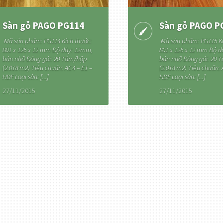
Sàn gỗ PAGO PG114
Sàn gỗ PAGO P
Mã sản phẩm: PG114 Kích thước:
Mã sản phẩm: PG115 Kí
801 x 126 x 12 mm Độ dày: 12mm,
801 x 126 x 12 mm Độ 
bản nhỡ Đóng gói: 20 Tấm/hộp
bản nhỡ Đóng gói: 20 
(2.018 m2) Tiêu chuẩn: AC4 – E1 –
(2.018 m2) Tiêu chuẩn: 
HDF Loại sàn: [...]
HDF Loại sàn: [...]
27/11/2015
27/11/2015