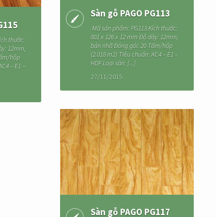
Sàn gỗ PAGO PG113
G115
Mã sản phẩm: PG113 Kích thước:
801 x 126 x 12 mm Độ dày: 12mm,
ch thước:
bản nhỡ Đóng gói: 20 Tấm/hộp
dày: 12mm,
(2.018 m2) Tiêu chuẩn: AC4 – E1 –
Tấm/hộp
HDF Loại sàn: [...]
AC4 – E1 –
27/11/2015
Sàn gỗ PAGO PG117