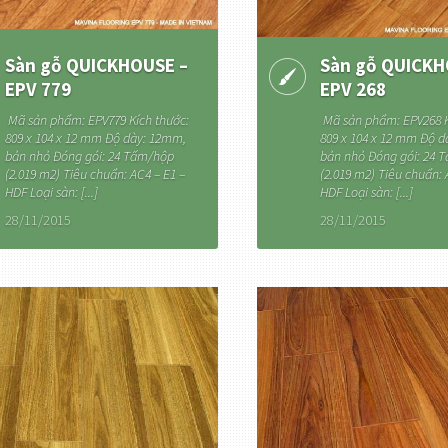
Sàn gỗ QUICKHOUSE –
Sàn gỗ QUICKH
EPV 779
EPV 268
Mã sản phẩm: EPV779 Kích thước:
Mã sản phẩm: EPV268 K
809 x 104 x 12 mm Độ dày: 12mm,
809 x 104 x 12 mm Độ 
bản nhỏ Đóng gói: 24 Tấm/hộp
bản nhỏ Đóng gói: 24 
(2.019 m2) Tiêu chuẩn: AC4 – E1 –
(2.019 m2) Tiêu chuẩn: 
HDF Loại sàn: [...]
HDF Loại sàn: [...]
28/11/2015
28/11/2015