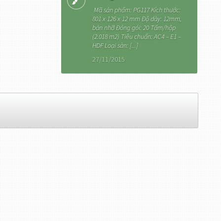
Mã sản phẩm: PG117 Kích thước:
801 x 126 x 12 mm Độ dày: 12mm,
bản nhỡ Đóng gói: 20 Tấm/hộp
(2.018 m2) Tiêu chuẩn: AC4 – E1 –
HDF Loại sàn: [...]
27/11/2015