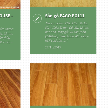
OUSE –
Sàn gỗ PAGO PG111
Mã sản phẩm: PG111 Kích thước:
801 x 126 x 12 mm Độ dày: 12mm,
ích thước:
bản nhỡ Đóng gói: 20 Tấm/hộp
dày: 12mm,
(2.018 m2) Tiêu chuẩn: AC4 – E1 –
Tấm/hộp
HDF Loại sàn: [...]
AC4 – E1 –
27/11/2015