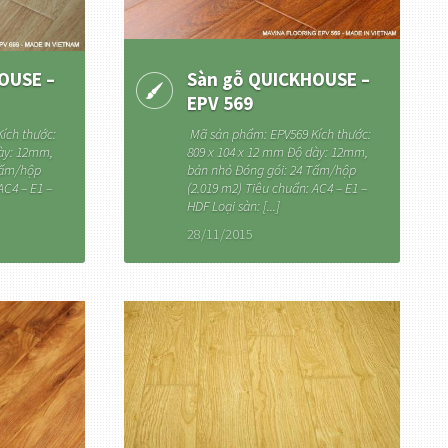
OUSE –
Sàn gỗ QUICKHOUSE –
EPV 569
ích thước:
Mã sản phẩm: EPV569 Kích thước:
dày: 12mm,
809 x 104 x 12 mm Độ dày: 12mm,
Tấm/hộp
bản nhỏ Đóng gói: 24 Tấm/hộp
AC4 – E1 –
(2.019 m2) Tiêu chuẩn: AC4 – E1 –
HDF Loại sàn: [...]
28/11/2015