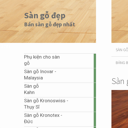
Sàn gỗ đẹp
Bán sàn gỗ đẹp nhất
Menu
SÀN G
Phụ kiện cho sàn
1
BẢNG B
gỗ
article
Sàn gỗ Inovar -
20
Malaysia
Sàn 
articles
Sàn gỗ
1
Kahn
article
Sàn gỗ Kronoswiss -
10
Thụy Sĩ
articles
Sàn gỗ Kronotex -
67
Đức
articles