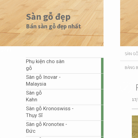
Sàn gỗ đẹp
Bán sàn gỗ đẹp nhất
Menu
SÀN G
Phụ kiện cho sàn
1
BẢNG B
gỗ
article
Sàn gỗ Inovar -
20
Malaysia
articles
Sàn gỗ
1
Kahn
17/
article
Sàn gỗ Kronoswiss -
10
Thụy Sĩ
articles
Sàn gỗ Kronotex -
67
Đức
articles