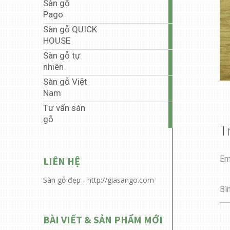
Sàn gỗ
35
Pago
articles
Sàn gỗ QUICK
5
HOUSE
articles
Sàn gỗ tự
1
nhiên
article
Sàn gỗ Việt
40
Nam
articles
Tư vấn sàn
6
gỗ
articles
T
Em
LIÊN HỆ
Sàn gỗ đẹp - http://giasango.com
Bì
BÀI VIẾT & SẢN PHẨM MỚI