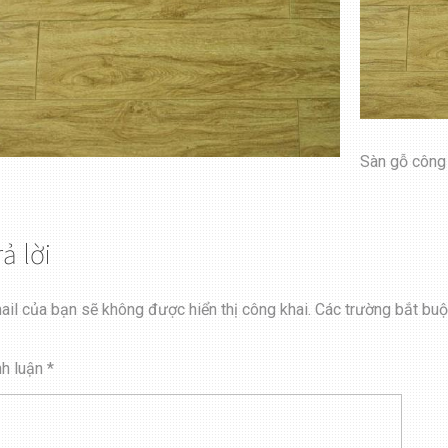
Sàn gỗ công
rả lời
ail của bạn sẽ không được hiển thị công khai.
Các trường bắt bu
nh luận
*