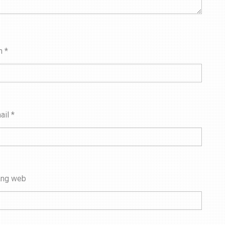
n
*
ail
*
ang web