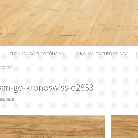
Ỗ
CHỌN SÀN GỖ THEO TÔNG MÀU
CHỌN SÀN GỖ THEO ĐỘ DÀY
L
ÁO GIÁ
san-go-kronoswiss-d2833
09/2015 -