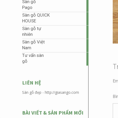
Sàn gỗ
35
Pago
articles
Sàn gỗ QUICK
5
HOUSE
articles
Sàn gỗ tự
1
nhiên
article
Sàn gỗ Việt
40
Nam
articles
Tư vấn sàn
6
gỗ
articles
T
Em
LIÊN HỆ
Sàn gỗ đẹp - http://giasango.com
Bì
BÀI VIẾT & SẢN PHẨM MỚI