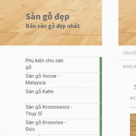
Sàn gỗ đẹp
Bán sàn gỗ đẹp nhất
Menu
SÀN G
Phụ kiện cho sàn
1
BẢNG B
gỗ
article
Sàn gỗ Inovar -
20
Malaysia
articles
Sàn gỗ Kahn
1
07/
article
Sàn gỗ Kronoswiss -
10
Thụy Sĩ
articles
Sàn gỗ Kronotex -
67
Đức
articles