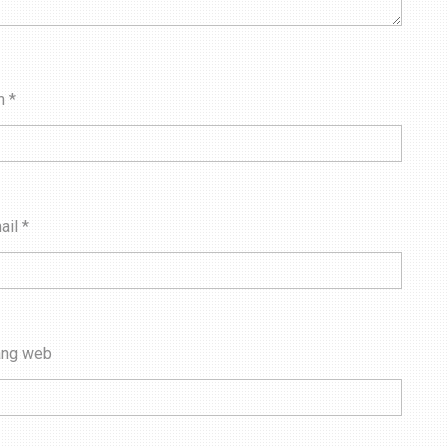
n
*
ail
*
ang web