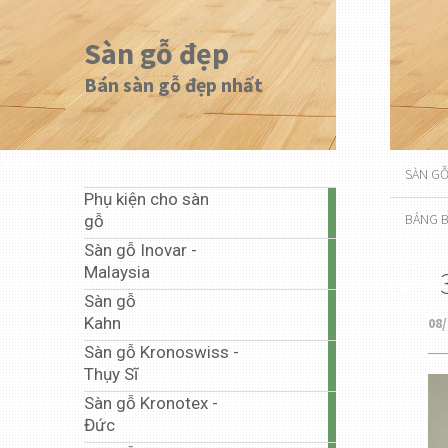
Sàn gỗ đẹp
Bán sàn gỗ đẹp nhất
Menu
SÀN G
Phụ kiện cho sàn
1
BẢNG B
gỗ
article
Sàn gỗ Inovar -
20
Malaysia
articles
Sàn gỗ
1
Kahn
08/
article
Sàn gỗ Kronoswiss -
10
Thụy Sĩ
articles
Sàn gỗ Kronotex -
67
Đức
articles