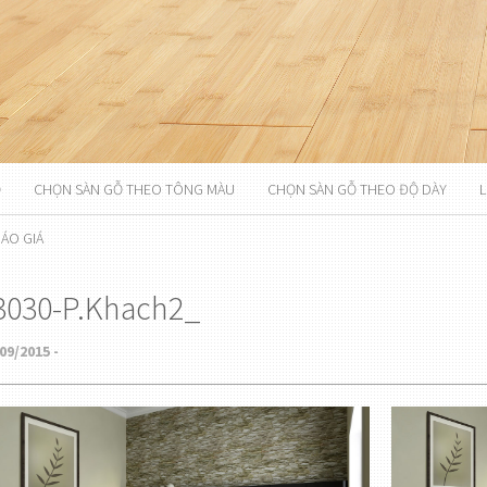
Ỗ
CHỌN SÀN GỖ THEO TÔNG MÀU
CHỌN SÀN GỖ THEO ĐỘ DÀY
L
ÁO GIÁ
3030-P.Khach2_
09/2015 -