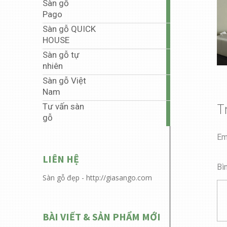
Sàn gỗ
35
Pago
articles
Sàn gỗ QUICK
5
HOUSE
articles
Sàn gỗ tự
1
nhiên
article
Sàn gỗ Việt
40
Nam
articles
T
Tư vấn sàn
6
gỗ
articles
Em
LIÊN HỆ
Bì
Sàn gỗ đẹp - http://giasango.com
BÀI VIẾT & SẢN PHẨM MỚI