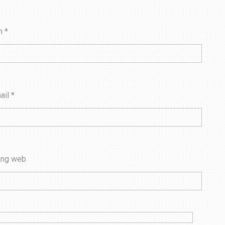
n
*
ail
*
ang web