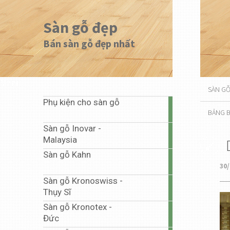
Sàn gỗ đẹp
Bán sàn gỗ đẹp nhất
Menu
SÀN G
Phụ kiện cho sàn gỗ
1
BẢNG B
article
Sàn gỗ Inovar -
20
Malaysia
articles
Sàn gỗ Kahn
1
30/
article
Sàn gỗ Kronoswiss -
10
Thụy Sĩ
articles
Sàn gỗ Kronotex -
67
Đức
articles