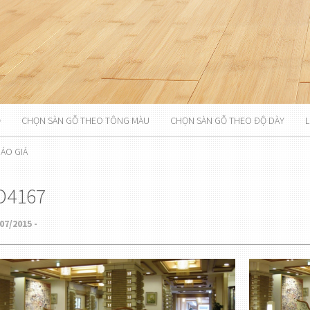
Ỗ
CHỌN SÀN GỖ THEO TÔNG MÀU
CHỌN SÀN GỖ THEO ĐỘ DÀY
L
ÁO GIÁ
D4167
07/2015 -