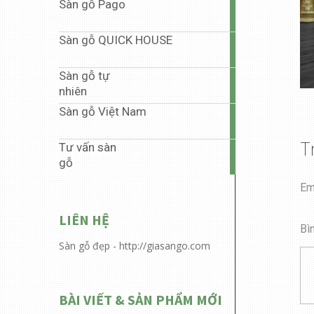
Sàn gỗ Pago
35
articles
Sàn gỗ QUICK HOUSE
5
articles
Sàn gỗ tự
1
nhiên
article
Sàn gỗ Việt Nam
40
articles
T
Tư vấn sàn
6
gỗ
articles
Em
LIÊN HỆ
Bì
Sàn gỗ đẹp - http://giasango.com
BÀI VIẾT & SẢN PHẨM MỚI