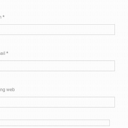
n
*
ail
*
ang web