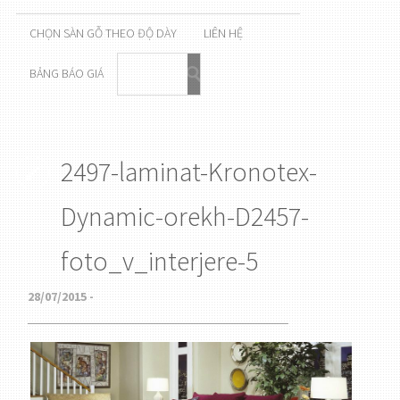
CHỌN SÀN GỖ THEO ĐỘ DÀY
LIÊN HỆ
BẢNG BÁO GIÁ
2497-laminat-Kronotex-
Dynamic-orekh-D2457-
foto_v_interjere-5
28/07/2015 -