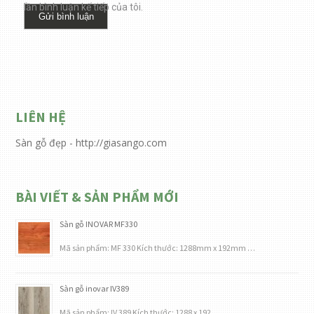
lần bình luận kế tiếp của tôi.
LIÊN HỆ
Sàn gỗ đẹp - http://giasango.com
BÀI VIẾT & SẢN PHẨM MỚI
Sàn gỗ INOVAR MF330
Mã sản phẩm: MF 330 Kích thước: 1288mm x 192mm …
Sàn gỗ inovar IV389
Mã sản phẩm: IV 389 Kích thước: 1288 x 192 …