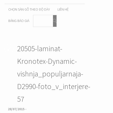
CHỌN SÀN GỖ THEO ĐỘ DÀY
LIÊN HỆ
BẢNG BÁO GIÁ
20505-laminat-
Kronotex-Dynamic-
vishnja_populjarnaja-
D2990-foto_v_interjere-
57
28/07/2015 -