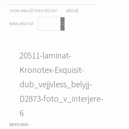
CHỌN SÀN GỖ THEO ĐỘ DÀY
LIÊN HỆ
BẢNG BÁO GIÁ
20511-laminat-
Kronotex-Exquisit-
dub_vejjvless_belyjj-
D2873-foto_v_interjere-
6
28/07/2015 -