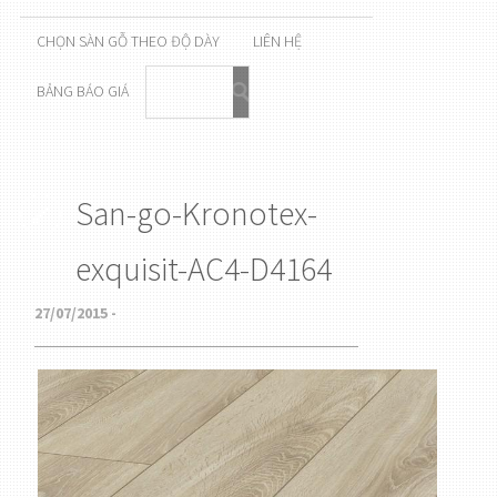
CHỌN SÀN GỖ THEO ĐỘ DÀY
LIÊN HỆ
BẢNG BÁO GIÁ
San-go-Kronotex-
exquisit-AC4-D4164
27/07/2015 -