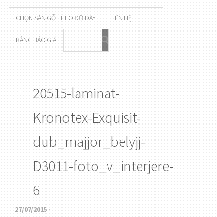
CHỌN SÀN GỖ THEO ĐỘ DÀY
LIÊN HỆ
BẢNG BÁO GIÁ
20515-laminat-
Kronotex-Exquisit-
dub_majjor_belyjj-
D3011-foto_v_interjere-
6
27/07/2015 -