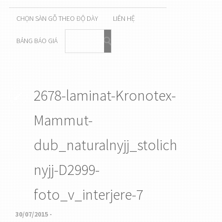
CHỌN SÀN GỖ THEO ĐỘ DÀY
LIÊN HỆ
BẢNG BÁO GIÁ
2678-laminat-Kronotex-
Mammut-
dub_naturalnyjj_stolich
nyjj-D2999-
foto_v_interjere-7
30/07/2015 -