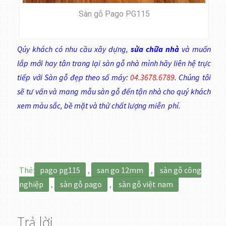
Sàn gỗ Pago PG115
Qúy khách có nhu cầu xây dựng,
sửa chữa nhà
và muốn
lắp mới hay tân trang lại sàn gỗ nhà mình hãy liên hệ trực
tiếp với Sàn gỗ đẹp theo số máy:
04.3678.6789
. Chúng tôi
sẽ tư vấn và mang mẫu sàn gỗ đến tận nhà cho quý khách
xem màu sắc, bề mặt và thử chất lượng miễn phí.
Thẻ:
pago pg115
,
san go 12mm
,
sàn gỗ công
nghiệp
,
sàn gỗ pago
,
sàn gỗ việt nam
Trả lời