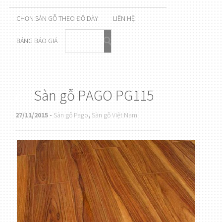
CHỌN SÀN GỖ THEO ĐỘ DÀY
LIÊN HỆ
BẢNG BÁO GIÁ
Sàn gỗ PAGO PG115
27/11/2015 -
Sàn gỗ Pago
,
Sàn gỗ Việt Nam