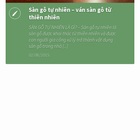
Sàn gỗ tự nhiên – ván sàn gỗ từ
thiên nhiên
SÀN GỖ TỰ NHIÊN LÀ GÌ? – Sàn gỗ tự nhiên là
sàn gỗ được khai thác từ thiên nhiên và được
con người gia công xử lý trở thành vật dụng
sàn gỗ trong nhà [...]
02/08/2015