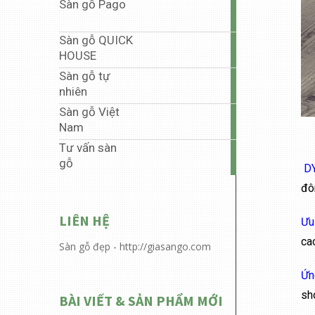
Sàn gỗ Pago
35
articles
Sàn gỗ QUICK
5
HOUSE
articles
Sàn gỗ tự
1
nhiên
article
Sàn gỗ Việt
40
Nam
articles
Tư vấn sàn
6
gỗ
articles
D
đô
LIÊN HỆ
Ưu
ca
Sàn gỗ đẹp - http://giasango.com
Ứn
sh
BÀI VIẾT & SẢN PHẨM MỚI