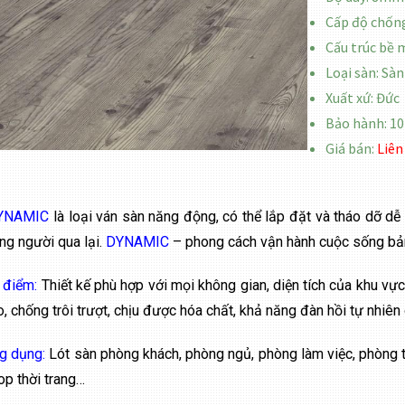
Cấp độ chốn
Cấu trúc bề 
Loại sàn: Sà
Xuất xứ: Đức
Bảo hành: 1
Giá bán:
Liên
YNAMIC
là loại ván sàn năng động, có thể lắp đặt và tháo dỡ dễ
ng người qua lại.
DYNAMIC
– phong cách vận hành cuộc sống bản
 điểm:
Thiết kế phù hợp với mọi không gian, diện tích của khu vự
o, chống trôi trượt, chịu được hóa chất, khả năng đàn hồi tự nhiên 
g dụng:
Lót sàn phòng khách, phòng ngủ, phòng làm việc, phòng 
op thời trang…