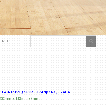
IÊN HỆ
:
D4163
* Bough Pine * 1-Strip / MX / 32 AC 4
 1380mm x 193mm x 8mm