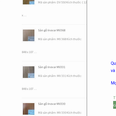
Mã sản phẩm: DV 550 Kích thước: ( 12
x …
Sàn gỗ Inovar MV368
Mã sản phẩm: MV 368 Kích thước:
848 x 107 …
Qu
Sàn gỗ Inovar MV331
và
Mã sản phẩm: MV 331 Kích thước:
Mọ
848 x 107 …
T
Sàn gỗ Inovar MV330
c
Mã sản phẩm: MV 330 Kích thước: