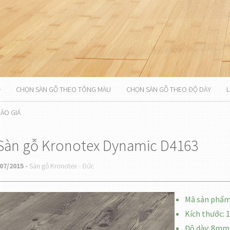
Ỗ
CHỌN SÀN GỖ THEO TÔNG MÀU
CHỌN SÀN GỖ THEO ĐỘ DÀY
L
ÁO GIÁ
Sàn gỗ Kronotex Dynamic D4163
07/2015 -
Sàn gỗ Kronotex - Đức
Mã sản phẩm
Kích thước:
Độ dày: 8mm