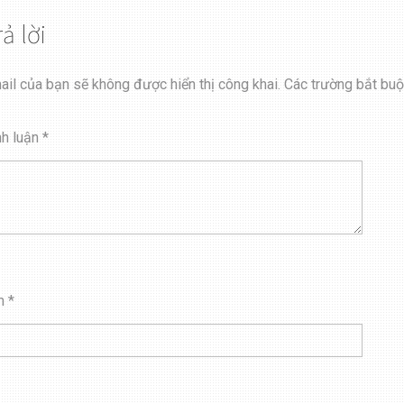
rả lời
ail của bạn sẽ không được hiển thị công khai.
Các trường bắt bu
nh luận
*
n
*