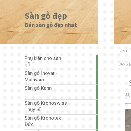
Sàn gỗ đẹp
Bán sàn gỗ đẹp nhất
Menu
SÀN G
Phụ kiện cho sàn
1
BẢNG B
gỗ
article
Sàn gỗ Inovar -
20
Malaysia
articles
Sàn gỗ Kahn
1
28/
article
Sàn gỗ Kronoswiss -
10
Thụy Sĩ
articles
Sàn gỗ Kronotex -
67
Đức
articles